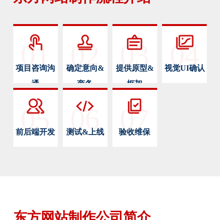
01
02
03
04
项目咨询沟
确定意向&
提供原型&
视觉UI确认
通
商务
框架
05
06
07
前后端开发
测试&上线
验收维保
东方网站制作公司简介