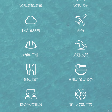
家具/装饰/装修
家电/汽车
科技/互联网
外贸
物流/工程
旅游/交通
餐饮/酒店
日用品/食品饮料
协会/公益组织
文化/传媒/广告